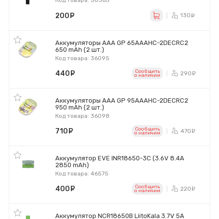
Код товара: 58365
200
руб.
130
ру
Аккумуляторы AAA GP 65AAAHC-2DECRC2
650 mAh (2 шт.)
Код товара: 36095
Сообщить
440
руб.
290
ру
o наличии
Аккумуляторы AAA GP 95AAAHC-2DECRC2
950 mAh (2 шт.)
Код товара: 36098
Сообщить
710
руб.
470
ру
o наличии
Аккумулятор EVE INR18650-3C (3.6V 8.4A
2850 mAh)
Код товара: 46575
Сообщить
400
руб.
220
ру
o наличии
Аккумулятор NCR18650B LiitoKala 3.7V 5A