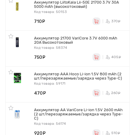
Аккумулятор LiitoKala Lii-50E 21700 3.7V 30A
5000 mAh (высокотоковый)
Код товара: 50153
710
руб.
370
ру
Аккумулятор 21700 VariCore 3.7V 6000 mAh
20A Высокотоковый
Код товара: 58374
750
руб.
405
ру
Аккумулятор AAA Hoco Li-ion 1.5V 800 mAh (2
шт/перезаряжаемые/зарядка через Type-C)
Код товара: 59171
470
руб.
260
ру
Аккумулятор AA VariCore Li-ion 1.5V 2600 mAh
(2 шт/перезаряжаемые/зарядка через Type-
C)
Код товара: 56174
920
руб.
510
ру