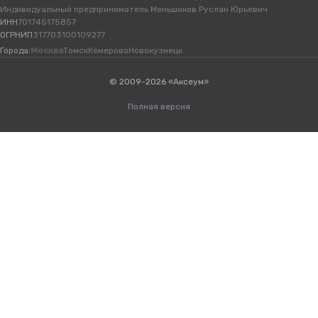
Индивидуальный предприниматель Меньшиков Руслан Юрьевич
ИНН
701745175857
ОГРНИП
317703100109277
Города:
Москва
Томск
Кемерово
Новокузнецк
© 2009-2026 «Аксеум»
Полная версия