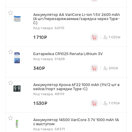
Аккумулятор AA VariCore Li-ion 1.5V 2600 mAh
(4 шт/перезаряжаемые/зарядка через Type-
C)
Код товара: 56175
1 710
руб.
1 020
р
Батарейка CR1025 Renata Lithium 3V
Код товара: 51628
340
руб.
200
ру
Аккумулятор Крона 6F22 1000 mAh (9V/2 шт в
кейсе/порт зарядки Type-C)
Код товара: 48119
1 530
руб.
1 010
р
Аккумулятор 14500 VariCore 3.7V 1000 mAh 1A
с выступом
Код товара: 58371