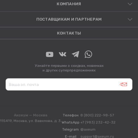
КОМПАНИЯ
ПОСТАВЩИКАМ И ПАРТНЕРАМ
КОНТАКТЫ
Узнайте первыми о скидках, новинках
и других суперпредложениях
Аксеум — Москва
Телефон
8 (800) 222-98-57
115419, Москва, ул. Вавилова, д. 3
WhatsApp
+7 (983) 232-42-32
Telegram
@axeum
E-mail
support@axeum.ru