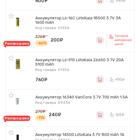
600
руб.
345
ру
Аккумулятор Lii-16C LiitoKala 18500 3.7V 3A
1600 mAh
Код товара: 51355
Сегодня
370
руб.
200
руб.
дилерская
-46%
Распродажа
цена!
Аккумулятор Lii-51S LiitoKala 26650 3.7V 20A
5100 mAh
Код товара: 51356
760
руб.
410
ру
Аккумулятор 16340 VariCore 3.7V 700 mAh 1.5A
Код товара: 59336
270
руб.
240
руб.
125
ру
-11%
Распродажа
Аккумулятор 14500 LiitoKala 3.7V 800 mAh 1A