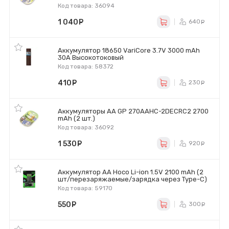
Код товара: 36094
1 040
руб.
640
ру
Аккумулятор 18650 VariCore 3.7V 3000 mAh
30A Высокотоковый
Код товара: 58372
410
руб.
230
ру
Аккумуляторы AA GP 270AAHC-2DECRC2 2700
mAh (2 шт.)
Код товара: 36092
1 530
руб.
920
ру
Аккумулятор AA Hoco Li-ion 1.5V 2100 mAh (2
шт/перезаряжаемые/зарядка через Type-C)
Код товара: 59170
550
руб.
300
ру