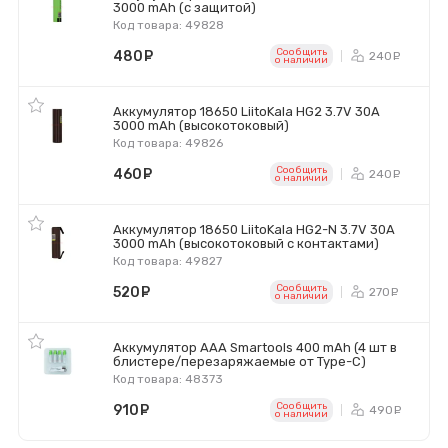
3000 mAh (с защитой)
Код товара: 49828
Сообщить
480
руб.
240
ру
o наличии
Аккумулятор 18650 LiitoKala HG2 3.7V 30A
3000 mAh (высокотоковый)
Код товара: 49826
Сообщить
460
руб.
240
ру
o наличии
Аккумулятор 18650 LiitoKala HG2-N 3.7V 30A
3000 mAh (высокотоковый с контактами)
Код товара: 49827
Сообщить
520
руб.
270
ру
o наличии
Аккумулятор AAA Smartools 400 mAh (4 шт в
блистере/перезаряжаемые от Type-C)
Код товара: 48373
Сообщить
910
руб.
490
ру
o наличии