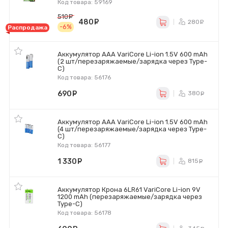
Код товара: 59169
510
руб.
480
руб.
280
ру
-6%
Распродажа
Аккумулятор AAA VariCore Li-ion 1.5V 600 mAh
(2 шт/перезаряжаемые/зарядка через Type-
C)
Код товара: 56176
690
руб.
380
ру
Аккумулятор AAA VariCore Li-ion 1.5V 600 mAh
(4 шт/перезаряжаемые/зарядка через Type-
C)
Код товара: 56177
1 330
руб.
815
ру
Аккумулятор Крона 6LR61 VariCore Li-ion 9V
1200 mAh (перезаряжаемые/зарядка через
Type-C)
Код товара: 56178