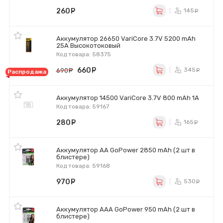
260
руб.
145
ру
Аккумулятор 26650 VariCore 3.7V 5200 mAh
25A Высокотоковый
Код товара: 58375
660
руб.
345
690
руб.
ру
Распродажа
Аккумулятор 14500 VariCore 3.7V 800 mAh 1A
Код товара: 59167
280
руб.
165
ру
Аккумулятор AA GoPower 2850 mAh (2 шт в
блистере)
Код товара: 59168
970
руб.
530
ру
Аккумулятор AAA GoPower 950 mAh (2 шт в
блистере)