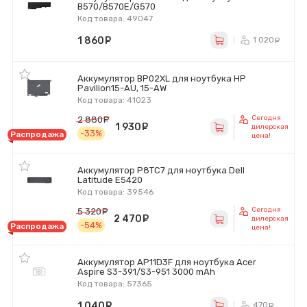
B570/B570E/G570
Код товара: 49047
1 860
руб.
1 020
р
Аккумулятор BP02XL для ноутбука HP
Pavilion15-AU, 15-AW
Код товара: 41023
Сегодня
2 880
руб.
1 930
руб.
дилерская
-33%
Распродажа
цена!
Аккумулятор P8TC7 для ноутбука Dell
Latitude E5420
Код товара: 39546
Сегодня
5 320
руб.
2 470
руб.
дилерская
-54%
Распродажа
цена!
Аккумулятор AP11D3F для ноутбука Acer
Aspire S3-391/S3-951 3000 mAh
Код товара: 57365
1 040
руб.
470
ру