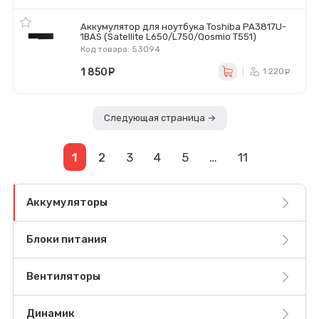
Аккумулятор для ноутбука Toshiba PA3817U-
1BAS (Satellite L650/L750/Qosmio T551)
Код товара: 53094
1 850
руб.
1 220
р
Следующая страница →
1
2
3
4
5
…
11
Аккумуляторы
Блоки питания
Вентиляторы
Динамик