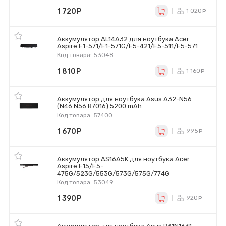
1 720
руб.
1 020
р
Аккумулятор AL14A32 для ноутбука Acer
Aspire E1-571/E1-571G/E5-421/E5-511/E5-571
Код товара: 53048
1 810
руб.
1 160
ру
Аккумулятор для ноутбука Asus A32-N56
(N46 N56 R7016) 5200 mAh
Код товара: 57400
1 670
руб.
995
ру
Аккумулятор AS16A5K для ноутбука Acer
Aspire E15/E5-
475G/523G/553G/573G/575G/774G
Код товара: 53049
1 390
руб.
920
ру