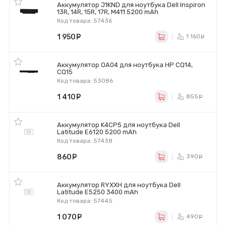
Аккумулятор J1KND для ноутбука Dell Inspiron
13R, 14R, 15R, 17R, M411 5200 mAh
Код товара: 57436
1 950
руб.
1 160
ру
Аккумулятор OA04 для ноутбука HP CQ14,
CQ15
Код товара: 53086
1 410
руб.
855
ру
Аккумулятор K4CP5 для ноутбука Dell
Latitude E6120 5200 mAh
Код товара: 57438
860
руб.
390
ру
Аккумулятор RYXXH для ноутбука Dell
Latitude E5250 3400 mAh
Код товара: 57445
1 070
руб.
490
ру