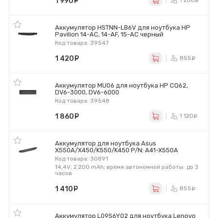
1 990
руб.
1 200
р
Аккумулятор HSTNN-LB6V для ноутбука HP
Pavilion 14-AC, 14-AF, 15-AC черный
Код товара: 39547
1 420
руб.
855
ру
Аккумулятор MU06 для ноутбука HP CQ62,
DV6-3000, DV6-6000
Код товара: 39548
1 860
руб.
1 120
ру
Аккумулятор для ноутбука Asus
X550A/X450/K550/K450 P/N: A41-X550A
Код товара: 30891
14,4V; 2 200 mAh; время автономной работы: до 3
часов
1 410
руб.
855
ру
Аккумулятор L09S6Y02 для ноутбука Lenovo