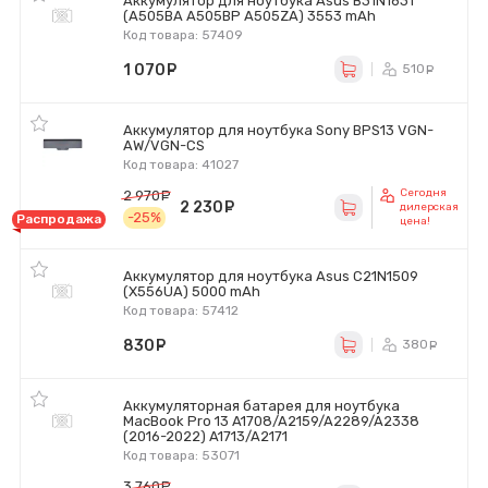
Аккумулятор для ноутбука Asus B31N1631
(A505BA A505BP A505ZA) 3553 mAh
Код товара: 57409
1 070
руб.
510
ру
Аккумулятор для ноутбука Sony BPS13 VGN-
AW/VGN-CS
Код товара: 41027
Сегодня
2 970
руб.
2 230
руб.
дилерская
-25%
Распродажа
цена!
Аккумулятор для ноутбука Asus C21N1509
(X556UA) 5000 mAh
Код товара: 57412
830
руб.
380
ру
Аккумуляторная батарея для ноутбука
MacBook Pro 13 A1708/A2159/A2289/A2338
(2016-2022) A1713/A2171
Код товара: 53071
3 760
руб.