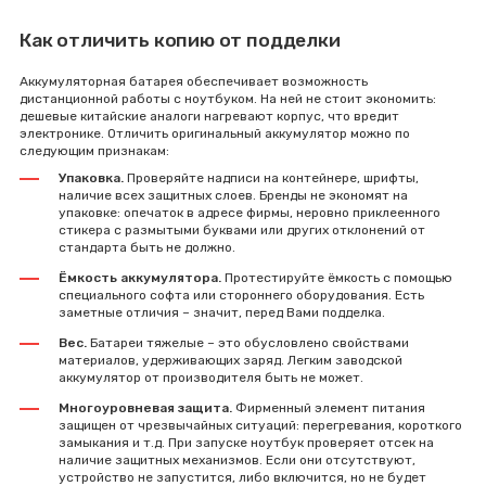
Как отличить копию от подделки
Аккумуляторная батарея обеспечивает возможность
дистанционной работы с ноутбуком. На ней не стоит экономить:
дешевые китайские аналоги нагревают корпус, что вредит
электронике. Отличить оригинальный аккумулятор можно по
следующим признакам:
Упаковка.
Проверяйте надписи на контейнере, шрифты,
наличие всех защитных слоев. Бренды не экономят на
упаковке: опечаток в адресе фирмы, неровно приклеенного
стикера с размытыми буквами или других отклонений от
стандарта быть не должно.
Ёмкость аккумулятора.
Протестируйте ёмкость с помощью
специального софта или стороннего оборудования. Есть
заметные отличия – значит, перед Вами подделка.
Вес.
Батареи тяжелые – это обусловлено свойствами
материалов, удерживающих заряд. Легким заводской
аккумулятор от производителя быть не может.
Многоуровневая защита.
Фирменный элемент питания
защищен от чрезвычайных ситуаций: перегревания, короткого
замыкания и т.д. При запуске ноутбук проверяет отсек на
наличие защитных механизмов. Если они отсутствуют,
устройство не запустится, либо включится, но не будет