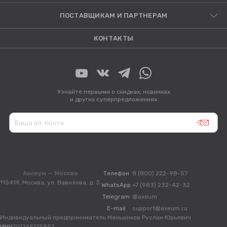
ПОСТАВЩИКАМ И ПАРТНЕРАМ
КОНТАКТЫ
Узнайте первыми о скидках, новинках
и других суперпредложениях
Аксеум — Москва
Телефон
8 (800) 222-98-57
115419, Москва, ул. Вавилова, д. 3
WhatsApp
+7 (983) 232-42-32
Telegram
@axeum
E-mail
support@axeum.ru
Индивидуальный предприниматель Меньшиков Руслан Юрьевич
ИНН
701745175857