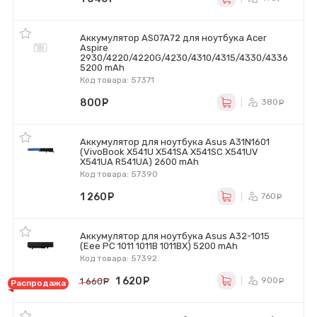
Аккумулятор AS07A72 для ноутбука Acer
Aspire
2930/4220/4220G/4230/4310/4315/4330/4336
5200 mAh
Код товара: 57371
800
руб.
380
ру
Аккумулятор для ноутбука Asus A31N1601
(VivoBook X541U X541SA X541SC X541UV
X541UA R541UA) 2600 mAh
Код товара: 57390
1 260
руб.
760
ру
Аккумулятор для ноутбука Asus A32-1015
(Eee PC 1011 1011B 1011BX) 5200 mAh
Код товара: 57392
1 620
руб.
900
1 660
руб.
ру
Распродажа