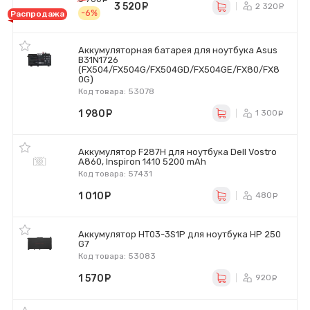
3 520
руб.
2 320
р
-6%
Распродажа
Аккумуляторная батарея для ноутбука Asus
B31N1726
(FX504/FX504G/FX504GD/FX504GE/FX80/FX8
0G)
Код товара: 53078
1 980
руб.
1 300
р
Аккумулятор F287H для ноутбука Dell Vostro
A860, Inspiron 1410 5200 mAh
Код товара: 57431
1 010
руб.
480
ру
Аккумулятор HT03-3S1P для ноутбука HP 250
G7
Код товара: 53083
1 570
руб.
920
ру