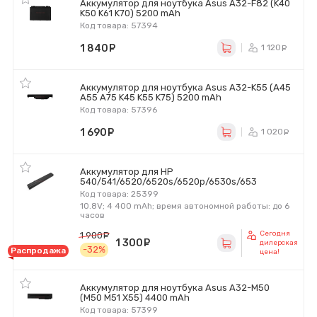
Аккумулятор для ноутбука Asus A32-F82 (K40
K50 K61 K70) 5200 mAh
Код товара: 57394
1 840
руб.
1 120
ру
Аккумулятор для ноутбука Asus A32-K55 (A45
A55 A75 K45 K55 K75) 5200 mAh
Код товара: 57396
1 690
руб.
1 020
р
Аккумулятор для HP
540/541/6520/6520s/6520p/6530s/653
Код товара: 25399
10.8V; 4 400 mAh; время автономной работы: до 6
часов
Сегодня
1 900
руб.
1 300
руб.
дилерская
-32%
Распродажа
цена!
Аккумулятор для ноутбука Asus A32-M50
(M50 M51 X55) 4400 mAh
Код товара: 57399