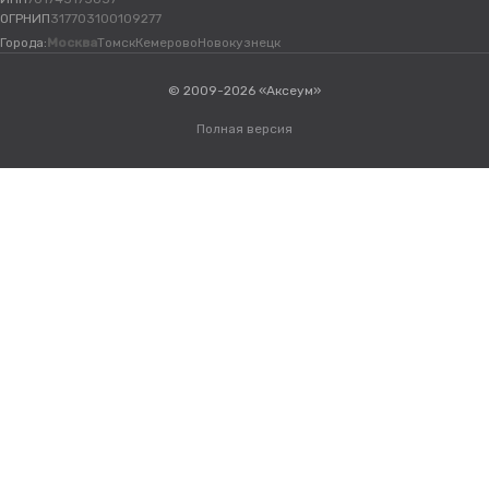
ОГРНИП
317703100109277
Города:
Москва
Томск
Кемерово
Новокузнецк
© 2009-2026 «Аксеум»
Полная версия