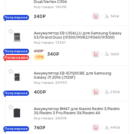
Dual/Vertex C306
Код товара: 14598
240
руб.
145
ру
Популярное
Аккумулятор EB-L1G6LLU для Samsung Galaxy
S3/Grand Duos (i9300/i9082/i9060/i9300I)
Код товара: 13367
410
руб.
Популярное
340
руб.
165
ру
-17%
Распродажа
Аккумулятор EB-BJ120CBE для Samsung
Galaxy J1 2016 (J120F)
Код товара: 25990
400
руб.
230
ру
Популярное
Аккумулятор BM47 для Xiaomi Redmi 3/Redmi
3S/Redmi 3 Pro/Redmi 3X/Redmi 4X
Код товара: 26008
760
руб.
440
ру
Популярное