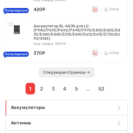
Код товара: 20043
420
руб.
230
ру
Популярное
Аккумулятор BL-44JN для LG
(P940/P690/P692/P698/P970/E400/E405/E4
35/E440/E445/E510/E610/E612/E615/E730/A2
90/X145)
Код товара: 15599
370
руб.
200
ру
Популярное
Следующая страница →
1
2
3
4
5
…
52
Аккумуляторы
Антенны