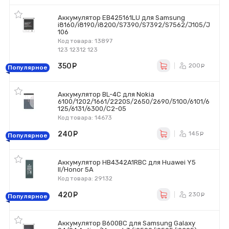
Аккумулятор EB425161LU для Samsung
i8160/i8190/i8200/S7390/S7392/S7562/J105/J
106
Код товара: 13897
123 12312 123
350
руб.
200
ру
Популярное
Аккумулятор BL-4C для Nokia
6100/1202/1661/2220S/2650/2690/5100/6101/6
125/6131/6300/C2-05
Код товара: 14673
240
руб.
145
ру
Популярное
Аккумулятор HB4342A1RBC для Huawei Y5
II/Honor 5A
Код товара: 29132
420
руб.
230
ру
Популярное
Аккумулятор B600BC для Samsung Galaxy