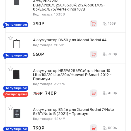
Arte/206/206
Dual/3120/5250/5530/6212/6600s/C5-
03/E66/E75/Vertex Inoi 107B
Код товара: 13358
290
руб.
165
ру
Популярное
Аккумулятор BN30 для Xiaomi Redmi 4A
Код товара: 28301
560
руб.
300
ру
Популярное
Аккумулятор HB396286ECW для Honor 10
Lite/10i/20 Lite/20e/Huawei P Smart 2019 -
Премиум
Код товара: 39976
Популярное
740
руб.
450
750
руб.
ру
Распродажа
Аккумулятор BN46 для Xiaomi Redmi 7/Note
8/8T/Note 8 (2021) - Премиум
Код товара: 42649
790
руб.
500
ру
Популярное