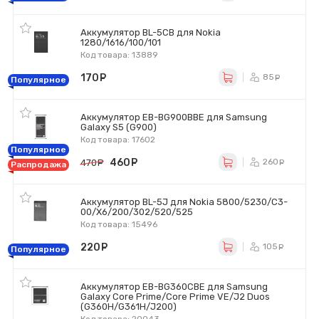
Аккумулятор BL-5CB для Nokia
1280/1616/100/101
Код товара: 13889
170
руб.
85
ру
Популярное
Аккумулятор EB-BG900BBE для Samsung
Galaxy S5 (G900)
Код товара: 17602
Популярное
460
руб.
260
470
руб.
ру
Распродажа
Аккумулятор BL-5J для Nokia 5800/5230/C3-
00/X6/200/302/520/525
Код товара: 15496
220
руб.
105
ру
Популярное
Аккумулятор EB-BG360CBE для Samsung
Galaxy Core Prime/Core Prime VE/J2 Duos
(G360H/G361H/J200)