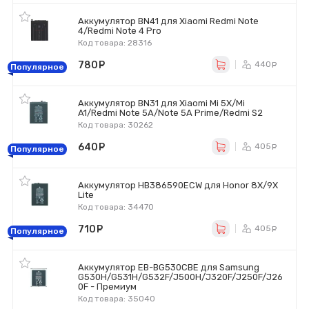
Аккумулятор BN41 для Xiaomi Redmi Note
4/Redmi Note 4 Pro
Код товара: 28316
780
руб.
440
ру
Популярное
Аккумулятор BN31 для Xiaomi Mi 5X/Mi
A1/Redmi Note 5A/Note 5A Prime/Redmi S2
Код товара: 30262
640
руб.
405
ру
Популярное
Аккумулятор HB386590ECW для Honor 8X/9X
Lite
Код товара: 34470
710
руб.
405
ру
Популярное
Аккумулятор EB-BG530CBE для Samsung
G530H/G531H/G532F/J500H/J320F/J250F/J26
0F - Премиум
Код товара: 35040