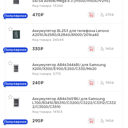
S4/S4 Active/Mega 6.3 (i9500/i9505/i9295)
Код товара: 13365
470
руб.
270
ру
Популярное
Аккумулятор BL253 для телефона Lenovo
A2010/A2580/A2860/A1000/2016a40
Код товара: 26544
330
руб.
165
ру
Популярное
Аккумулятор AB463446BU для Samsung
X200/X300/E900/E250/C330/M620
Код товара: 5775
240
руб.
140
ру
Популярное
Аккумулятор AB463651BU для Samsung
L700/B3410/B5310/C3200/C3222/C3312/C332
2/C3500/C3510
Код товара: 14103
290
руб.
165
ру
Популярное