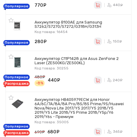
770
руб.
440
ру
Популярное
Аккумулятор B100AE для Samsung
S7262/S7270/S7272/G318H/G313H
Код товара: 16454
280
руб.
150
ру
Популярное
Аккумулятор C11P1428 для Asus ZenFone 2
Laser (ZE500KG/ZE500KL)
Код товара: 30255
480
руб.
Популярное
440
руб.
240
ру
-8%
Распродажа
Аккумулятор HB405979ECW для Honor
6A/6C/7A/8A/8A Pro/8S/8S Prime/9S/Huawei
Nova/Nova Lite 2017/Y5 2017/Y5 2018/Y5
2019/Y5 Lite 2018/Y5 Prime 2018/Y5p/Y6
2019/Y6s - Премиум
Код товара: 35005
Популярное
680
руб.
365
690
руб.
ру
Распродажа