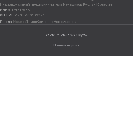
Индивидуальный предприниматель Меньшиков Руслан Юрьевич
ИНН
701745175857
ОГРНИП
317703100109277
Города:
Москва
Томск
Кемерово
Новокузнецк
© 2009-2026 «Аксеум»
Полная версия