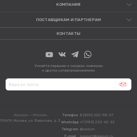
КОМПАНИЯ
ПОСТАВЩИКАМ И ПАРТНЕРАМ
КОНТАКТЫ
Узнайте первыми о скидках, новинках
и других суперпредложениях
Аксеум — Москва
Телефон
8 (800) 222-98-57
115419, Москва, ул. Вавилова, д. 3
WhatsApp
+7 (983) 232-42-32
Telegram
@axeum
E-mail
support@axeum.ru