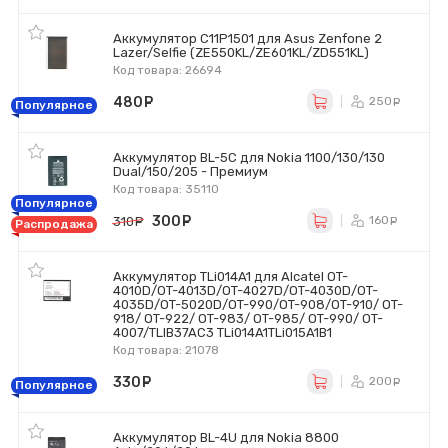
Аккумулятор C11P1501 для Asus Zenfone 2
Lazer/Selfie (ZE550KL/ZE601KL/ZD551KL)
Код товара: 26694
480
руб.
250
ру
Популярное
Аккумулятор BL-5C для Nokia 1100/130/130
Dual/150/205 - Премиум
Код товара: 35110
Популярное
300
руб.
160
310
руб.
ру
Распродажа
Аккумулятор TLi014A1 для Alcatel OT-
4010D/OT-4013D/OT-4027D/OT-4030D/OT-
4035D/OT-5020D/OT-990/OT-908/OT-910/ OT-
918/ OT-922/ OT-983/ OT-985/ OT-990/ OT-
4007/TLIB37AC3 TLi014A1TLi015A1B1
Код товара: 21078
330
руб.
200
ру
Популярное
Аккумулятор BL-4U для Nokia 8800